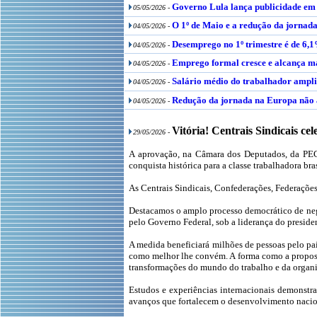
Governo Lula lança publicidade em d
05/05/2026 -
O 1º de Maio e a redução da jornad
04/05/2026 -
Desemprego no 1º trimestre é de 6,1
04/05/2026 -
Emprego formal cresce e alcança ma
04/05/2026 -
Salário médio do trabalhador ampli
04/05/2026 -
Redução da jornada na Europa não 
04/05/2026 -
Vitória! Centrais Sindicais c
29/05/2026 -
A aprovação, na Câmara dos Deputados, da PEC q
conquista histórica para a classe trabalhadora bras
As Centrais Sindicais, Confederações, Federações
Destacamos o amplo processo democrático de neg
pelo Governo Federal, sob a liderança do presiden
A medida beneficiará milhões de pessoas pelo paí
como melhor lhe convém. A forma como a propost
transformações do mundo do trabalho e da organ
Estudos e experiências internacionais demonstr
avanços que fortalecem o desenvolvimento nacion