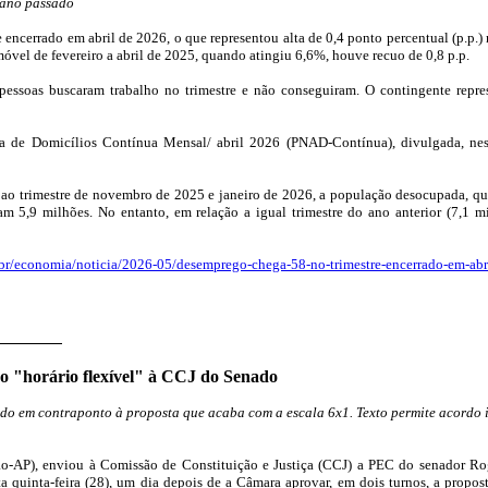
 ano passado
 encerrado em abril de 2026, o que representou alta de 0,4 ponto percentual (p.p
móvel de fevereiro a abril de 2025, quando atingiu 6,6%, houve recuo de 0,8 p.p.
essoas buscaram trabalho no trimestre e não conseguiram. O contingente repre
 de Domicílios Contínua Mensal/ abril 2026 (PNAD-Contínua), divulgada, nesta q
 trimestre de novembro de 2025 e janeiro de 2026, a população desocupada, que
 5,9 milhões. No entanto, em relação a igual trimestre do ano anterior (7,1 
m.br/economia/noticia/2026-05/desemprego-chega-58-no-trimestre-encerrado-em-abr
 "horário flexível" à CCJ do Senado
do em contraponto à proposta que acaba com a escala 6x1. Texto permite acordo i
o-AP), enviou à Comissão de Constituição e Justiça (CCJ) a PEC do senador Rog
a quinta-feira (28), um dia depois de a Câmara aprovar, em dois turnos, a propos