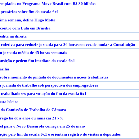
ntemplados no Programa Move Brasil com R$ 30 bilhões
presários sobre fim da escala 6x1
xima semana, define Hugo Motta
contro com Lula em Brasília
édita na direita
oletiva para reduzir jornada para 36 horas em vez de mudar a Constituição
m jornada média de 45 horas semanais
ansição e pedem fim imediato da escala 6×1
asília
sobre momento de juntada de documentos a ações trabalhistas
a jornada de trabalho sob perspectiva dos empregadores
 trabalhadores para votação do fim da escala 6x1
esta básica
a da Comissão de Trabalho da Câmara
ego há dois anos ou mais cai 21,7%
vel para o Novo Desenrola começa em 25 de maio
ção pelo fim da escala 6x1 e orientam registro de visitas a deputados