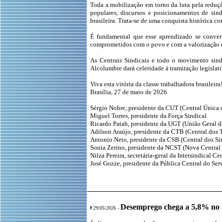
Toda a mobilização em torno da luta pela reduçã
populares, discursos e posicionamentos de sin
brasileira. Trata-se de uma conquista histórica c
É fundamental que esse aprendizado se convert
comprometidos com o povo e com a valorização d
As Centrais Sindicais e todo o movimento sind
Alcolumbre dará celeridade à tramitação legislati
Viva esta vitória da classe trabalhadora brasileira
Brasília, 27 de maio de 2026
Sérgio Nobre, presidente da CUT (Central Única 
Miguel Torres, presidente da Força Sindical
Ricardo Patah, presidente da UGT (União Geral d
Adilson Araújo, presidente da CTB (Central dos 
Antonio Neto, presidente da CSB (Central dos Sin
Sonia Zerino, presidente da NCST (Nova Central 
Nilza Pereira, secretária-geral da Intersindical C
José Gozze, presidente da Pública Central do Ser
Desemprego chega a 5,8% no t
29/05/2026 -