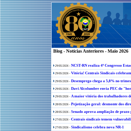
Blog - Notícias Anteriores - Maio 2026
NCST-RN realiza 4º Congresso Estad
29/05/2026 -
Vitória! Centrais Sindicais celebra
29/05/2026 -
Desemprego chega a 5,8% no trimes
29/05/2026 -
Davi Alcolumbre envia PEC do "hor
29/05/2026 -
A maior vitória dos trabalhadores d
29/05/2026 -
Pejotização geral: desmonte dos dire
28/05/2026 -
Senado aprova ampliação de prazo p
28/05/2026 -
Centrais sindicais temem vulnerabi
27/05/2026 -
Sindicalismo celebra nova NR-1
27/05/2026 -