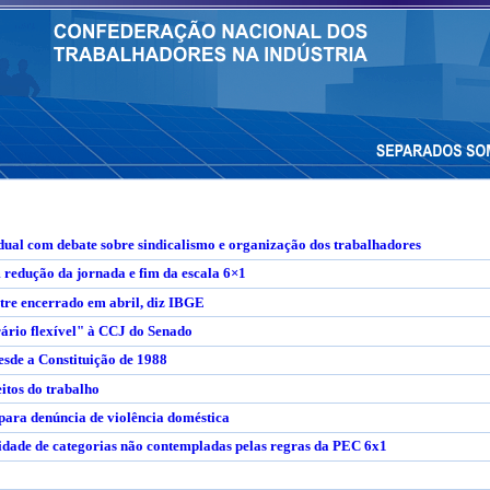
ual com debate sobre sindicalismo e organização dos trabalhadores
m redução da jornada e fim da escala 6×1
tre encerrado em abril, diz IBGE
ário flexível" à CCJ do Senado
esde a Constituição de 1988
itos do trabalho
ara denúncia de violência doméstica
lidade de categorias não contempladas pelas regras da PEC 6x1