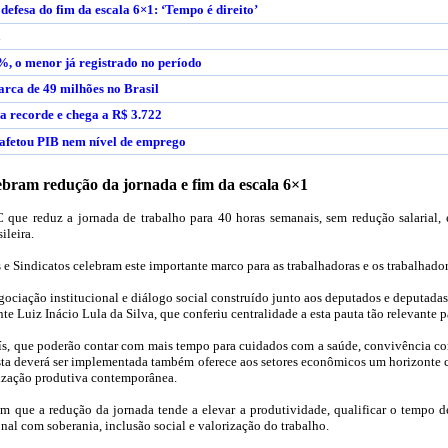
efesa do fim da escala 6×1: ‘Tempo é direito’
a
%, o menor já registrado no período
rca de 49 milhões no Brasil
a recorde e chega a R$ 3.722
afetou PIB nem nível de emprego
elebram redução da jornada e fim da escala 6×1
ue reduz a jornada de trabalho para 40 horas semanais, sem redução salarial, 
ileira.
 e Sindicatos celebram este importante marco para as trabalhadoras e os trabalhador
ociação institucional e diálogo social construído junto aos deputados e deputa
te Luiz Inácio Lula da Silva, que conferiu centralidade a esta pauta tão relevante p
s, que poderão contar com mais tempo para cuidados com a saúde, convivência com a
a deverá ser implementada também oferece aos setores econômicos um horizonte cl
ização produtiva contemporânea.
am que a redução da jornada tende a elevar a produtividade, qualificar o tempo d
al com soberania, inclusão social e valorização do trabalho.