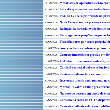
Motoristas de aplicativos serão co
21/05/2026 -
Lula diz que ouvirá demandas de em
21/05/2026 -
PEC da 6x1 será prioridade na pró
21/05/2026 -
Nova Central marca presença em en
20/05/2026 -
Redução da jornada expõe fissura in
20/05/2026 -
Empregadores propõem negociação c
20/05/2026 -
Trabalhadores por conta própria tê
20/05/2026 -
Governo Lula e centrais rejeitam tr
19/05/2026 -
Centrais intensificam pressão em Br
19/05/2026 -
TST abre prazo para manifestações 
19/05/2026 -
Comissão especial debate redução d
18/05/2026 -
Centrais sindicais buscam mobilizar
18/05/2026 -
Incertezas pressionam aumento na c
18/05/2026 -
Marcos Tavares assume presidênci
18/05/2026 -
Número de pessoas em busca de empr
18/05/2026 -
Consulta do saldo do FGTS disponí
18/05/2026 -
Centrais sindicais reforçam mobiliza
15/05/2026 -