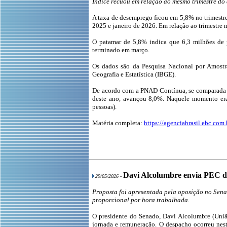
Índice recuou em relação ao mesmo trimestre do
A taxa de desemprego ficou em 5,8% no trimestre
2025 e janeiro de 2026. Em relação ao trimestre 
O patamar de 5,8% indica que 6,3 milhões de p
terminado em março.
Os dados são da Pesquisa Nacional por Amostra
Geografia e Estatística (IBGE).
De acordo com a PNAD Contínua, se comparada ao
deste ano, avançou 8,0%. Naquele momento eram
pessoas).
Matéria completa:
https://agenciabrasil.ebc.co
Davi Alcolumbre envia PEC do
29/05/2026 -
Proposta foi apresentada pela oposição no Sena
proporcional por hora trabalhada.
O presidente do Senado, Davi Alcolumbre (Uniã
jornada e remuneração. O despacho ocorreu nest