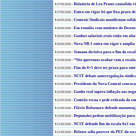
Relatório de Leo Prates consolida vi
27/05/2026 -
Entra em vigor lei que fixa prazo d
27/05/2026 -
Centrais Sindicais manifestam soli
26/05/2026 -
Em reunião com ministro do Desenvo
26/05/2026 -
Ganhos salariais reais estão em alta
26/05/2026 -
Nova NR-1 entra em vigor e amplia f
26/05/2026 -
Semana decisiva para o fim da escal
25/05/2026 -
“Nós queremos acabar com a escal
25/05/2026 -
Fim da 6×1 deve ter prazo para ent
25/05/2026 -
NCST debate autorregulação sindical
22/05/2026 -
Presidente da Nova Central convoca
22/05/2026 -
Ganho real supera inflação nas neg
22/05/2026 -
Centrão recua e pede retirada da e
22/05/2026 -
Flávio Bolsonaro defende manutençã
22/05/2026 -
Deputados pedem mobilização para ga
22/05/2026 -
NCST defende fim da escala 6x1 em
21/05/2026 -
Relator adia parecer da PEC da esc
21/05/2026 -