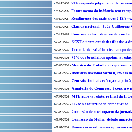
STF suspende julgamento de recurso 
11/05/2026 -
Faturamento da indústria tem recu
11/05/2026 -
Rendimento dos mais ricos é 13,8 ve
11/05/2026 -
Clamor nacional - João Guilherme 
11/05/2026 -
Comissão debate desafios do combate
11/05/2026 -
NCST orienta entidades filiadas a d
08/05/2026 -
Jornada de trabalho vira campo de 
08/05/2026 -
71% dos brasileiros apoiam a reduç
08/05/2026 -
Ministro do Trabalho diz que maiori
08/05/2026 -
Indústria nacional varia 0,1% em 
08/05/2026 -
Centrais sindicais reforçam apoio 
07/05/2026 -
A maioria do Congresso é contra o g
07/05/2026 -
MTE aprova relatório final da II Co
07/05/2026 -
2026: a encruzilhada democrática
06/05/2026 -
Comissão debate impacto da jornada
06/05/2026 -
Comissão da Mulher debate impacto 
06/05/2026 -
Democracia sob tensão e pressão co
05/05/2026 -