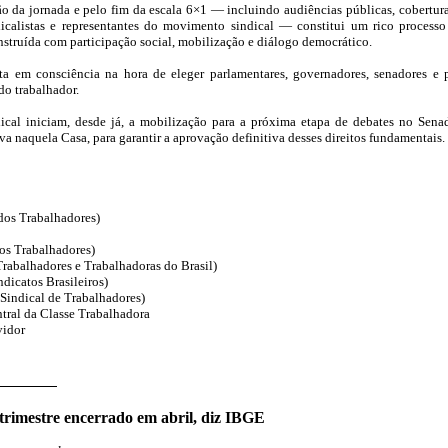
o da jornada e pelo fim da escala 6×1 — incluindo audiências públicas, cobertura 
dicalistas e representantes do movimento sindical — constitui um rico processo
onstruída com participação social, mobilização e diálogo democrático.
a em consciência na hora de eleger parlamentares, governadores, senadores e pr
o trabalhador.
ical iniciam, desde já, a mobilização para a próxima etapa de debates no Senad
va naquela Casa, para garantir a aprovação definitiva desses direitos fundamentais.
!
dos Trabalhadores)
os Trabalhadores)
Trabalhadores e Trabalhadoras do Brasil)
dicatos Brasileiros)
Sindical de Trabalhadores)
entral da Classe Trabalhadora
vidor
rimestre encerrado em abril, diz IBGE