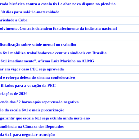
rada histórica contra a escala 6x1 e abre nova disputa no plenário
e 30 dias para salário-maternidade
dariedade a Cuba
lvimento, Centrais defendem fortalecimento da indústria nacional
iscalização sobre saúde mental no trabalho
a 6x1 mobiliza trabalhadores e centrais sindicais em Brasília
a 6x1 imediatamente”, afirma Luiz Marinho na ALMG
rar em vigor caso PEC seja aprovada
 e reforça defesa do sistema confederativo
 filiados para a votação da PEC
ociações de 2026
menda das 52 horas após repercussão negativa
o da escala 6×1 e mais precarização
rantir que escala 6x1 seja extinta ainda neste ano
 audiência na Câmara dos Deputados
ala 6x1 para negociar transição