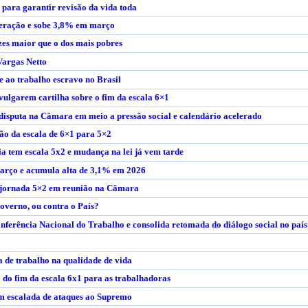
para garantir revisão da vida toda
peração e sobe 3,8% em março
zes maior que o dos mais pobres
Vargas Netto
 ao trabalho escravo no Brasil
ivulgarem cartilha sobre o fim da escala 6×1
disputa na Câmara em meio a pressão social e calendário acelerado
ão da escala de 6×1 para 5×2
a tem escala 5x2 e mudança na lei já vem tarde
março e acumula alta de 3,1% em 2026
à jornada 5×2 em reunião na Câmara
overno, ou contra o País?
nferência Nacional do Trabalho e consolida retomada do diálogo social no país
 de trabalho na qualidade de vida
do fim da escala 6x1 para as trabalhadoras
m escalada de ataques ao Supremo