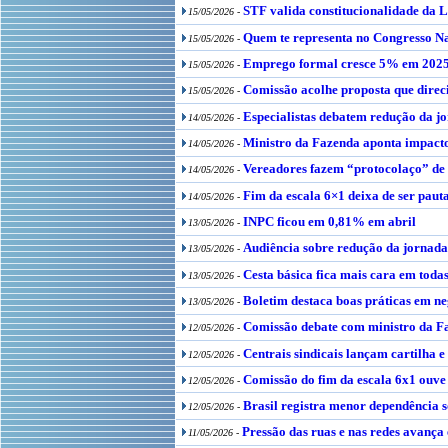
STF valida constitucionalidade da L
15/05/2026 -
Quem te representa no Congresso N
15/05/2026 -
Emprego formal cresce 5% em 2025 e
15/05/2026 -
Comissão acolhe proposta que dire
15/05/2026 -
Especialistas debatem redução da 
14/05/2026 -
Ministro da Fazenda aponta impacto
14/05/2026 -
Vereadores fazem “protocolaço” de p
14/05/2026 -
Fim da escala 6×1 deixa de ser pauta
14/05/2026 -
INPC ficou em 0,81% em abril
13/05/2026 -
Audiência sobre redução da jornad
13/05/2026 -
Cesta básica fica mais cara em todas
13/05/2026 -
Boletim destaca boas práticas em ne
13/05/2026 -
Comissão debate com ministro da Fa
12/05/2026 -
Centrais sindicais lançam cartilha 
12/05/2026 -
Comissão do fim da escala 6x1 ouve
12/05/2026 -
Brasil registra menor dependência s
12/05/2026 -
Pressão das ruas e nas redes avança
11/05/2026 -