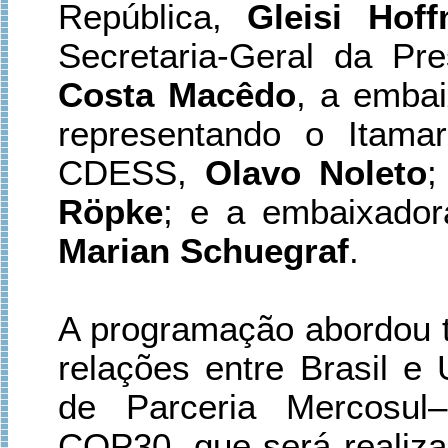
República,
Gleisi Hof
Secretaria-Geral da Pr
Costa Macêdo
, a emba
representando o Itamar
CDESS,
Olavo Noleto
;
Röpke
; e a embaixador
Marian Schuegraf
.
A programação abordou t
relações entre Brasil e
de Parceria Mercosul
COP30, que será realiz