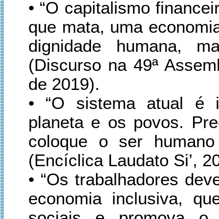
• “O capitalismo finance
que mata, uma economia
dignidade humana, m
(Discurso na 49ª Assemb
de 2019).
• “O sistema atual é 
planeta e os povos. P
coloque o ser humano 
(Encíclica Laudato Si’, 2
• “Os trabalhadores dev
economia inclusiva, qu
sociais e promova 