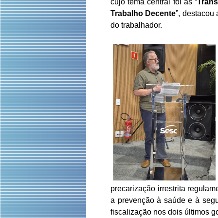
cujo tema central foi as “
Trans
Trabalho Decente
”, destacou 
do trabalhador.
precarização irrestrita regula
a prevenção à saúde e à segur
fiscalização nos dois últimos 