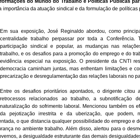
formações do Mundo do Trabalho e Políticas Públicas p
a importância da atuação sindical e da formulação de políticas
Em sua exposição, José Reginaldo abordou, como principa
centralidade trabalho perpassar por toda a Conferência
participação sindical e popular, as mudanças nas relaçõ
trabalho, e os desafios para a promoção do emprego e do tr
evidência especial na exposição. O presidente da CNTI re
democracia caminham juntas, mas enfrentam limitações e con
precarização e desregulamentação das relações laborais no pa
Entre os desafios prioritários apontados, o dirigente citou 
retrocessos relacionados ao trabalho, a subnotificação
naturalização do sofrimento laboral. Mencionou também os efeit
da pejotização irrestrita e da uberização, que podem, n
mentada, o que distancia qualquer possibilidade do emprego e do
ança no ambiente trabalho. Além disso, alertou para o desmo
governos, a desigualdade estruturante das demais desigualdades