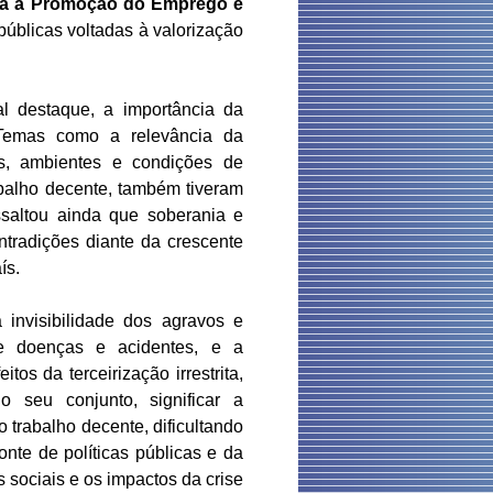
ara a Promoção do Emprego e
 públicas voltadas à valorização
l destaque, a importância da
. Temas como a relevância da
es, ambientes e condições de
abalho decente, também tiveram
ssaltou ainda que soberania e
tradições diante da crescente
ís.
a invisibilidade dos agravos e
 de doenças e acidentes, e a
os da terceirização irrestrita,
o seu conjunto, significar a
 trabalho decente, dificultando
nte de políticas públicas e da
 sociais e os impactos da crise