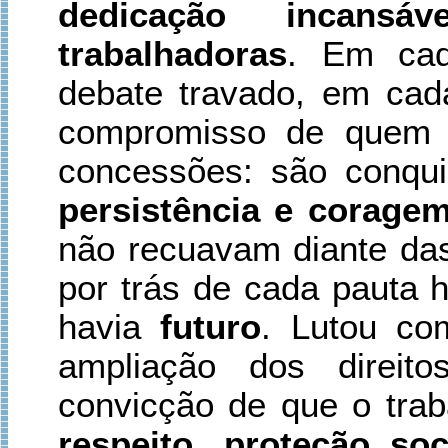
dedicação incansá
trabalhadoras
. Em cad
debate travado, em cada
compromisso de quem e
concessões: são conqu
persistência e corage
não recuavam diante das
por trás de cada pauta 
havia
futuro
. Lutou co
ampliação dos direito
convicção de que o tra
respeito, proteção soc