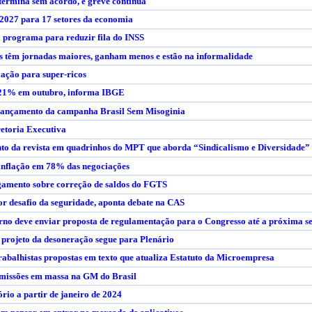
ermina sem acordo, e greve continua
2027 para 17 setores da economia
a programa para reduzir fila do INSS
s têm jornadas maiores, ganham menos e estão na informalidade
xação para super-ricos
 0,21% em outubro, informa IBGE
o lançamento da campanha Brasil Sem Misoginia
retoria Executiva
nto da revista em quadrinhos do MPT que aborda “Sindicalismo e Diversidade”
inflação em 78% das negociações
amento sobre correção de saldos do FGTS
or desafio da seguridade, aponta debate na CAS
erno deve enviar proposta de regulamentação para o Congresso até a próxima 
projeto da desoneração segue para Plenário
abalhistas propostas em texto que atualiza Estatuto da Microempresa
emissões em massa na GM do Brasil
rio a partir de janeiro de 2024