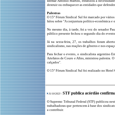
Idemar Antônio Martini, enfatizou a necessidade
destruir ou enfraquecer as entidades que defende
Palestras
O 15° Fórum Sindical Sul foi marcado por vários d
falou sobre "A conjuntura político-econômica e o
No mesmo dia, à tarde, foi a vez do senador Pa
público presente fechou o segundo dia do evento
Já na sexta-feira, 27, os trabalhos foram aber
sindicalismo, nas reações de gêneros e nos espaço
Para fechar o evento, o sindicalista argentino 
Artefatos de Couro e Afins, ministrou palestra. O
calçados".
O 15° Fórum Sindical Sul foi realizado no Hotel 
STF publica acórdão confirman
31/10/2023 -
O Supremo Tribunal Federal (STF) publicou nesta
trabalhadoras que pertencem à base dos sindicat
a contribuir.