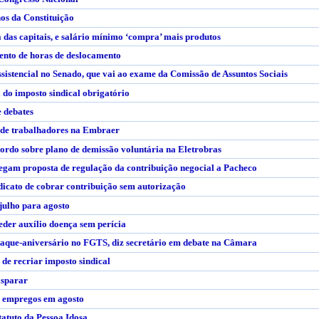
nos da Constituição
a das capitais, e salário mínimo ‘compra’ mais produtos
ento de horas de deslocamento
ssistencial no Senado, que vai ao exame da Comissão de Assuntos Sociais
 do imposto sindical obrigatório
e debates
s de trabalhadores na Embraer
cordo sobre plano de demissão voluntária na Eletrobras
regam proposta de regulação da contribuição negocial a Pacheco
icato de cobrar contribuição sem autorização
julho para agosto
ceder auxílio doença sem perícia
aque-aniversário no FGTS, diz secretário em debate na Câmara
de recriar imposto sindical
isparar
il empregos em agosto
tatuto da Pessoa Idosa