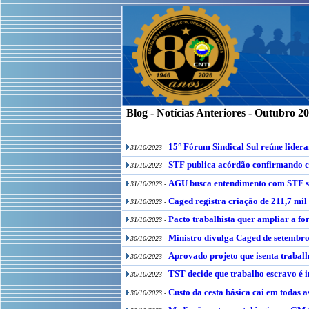
Blog - Notícias Anteriores - Outubro 2
15° Fórum Sindical Sul reúne lideran
31/10/2023 -
STF publica acórdão confirmando con
31/10/2023 -
AGU busca entendimento com STF 
31/10/2023 -
Caged registra criação de 211,7 mil
31/10/2023 -
Pacto trabalhista quer ampliar a fo
31/10/2023 -
Ministro divulga Caged de setembro
30/10/2023 -
Aprovado projeto que isenta trabal
30/10/2023 -
TST decide que trabalho escravo é i
30/10/2023 -
Custo da cesta básica cai em todas 
30/10/2023 -