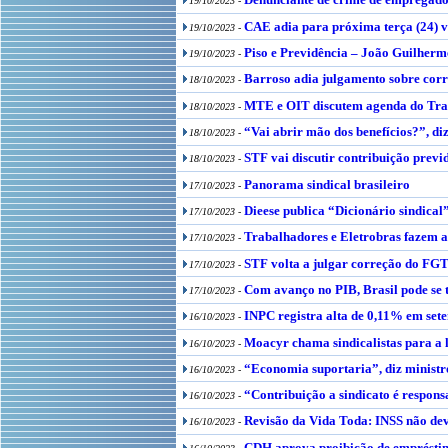
19/10/2023 -
CAE adia para próxima terça (24) v
19/10/2023 -
Piso e Previdência – João Guilherm
19/10/2023 -
Barroso adia julgamento sobre cor
18/10/2023 -
MTE e OIT discutem agenda do Tra
18/10/2023 -
“Vai abrir mão dos benefícios?”, di
18/10/2023 -
STF vai discutir contribuição prev
18/10/2023 -
Panorama sindical brasileiro
17/10/2023 -
Dieese publica “Dicionário sindical”
17/10/2023 -
Trabalhadores e Eletrobras fazem 
17/10/2023 -
STF volta a julgar correção do FGT
17/10/2023 -
Com avanço no PIB, Brasil pode se
17/10/2023 -
INPC registra alta de 0,11% em set
16/10/2023 -
Moacyr chama sindicalistas para a 
16/10/2023 -
“Economia suportaria”, diz ministr
16/10/2023 -
“Contribuição a sindicato é respons
16/10/2023 -
Revisão da Vida Toda: INSS não deve
16/10/2023 -
CDH aprova proibição de empréstim