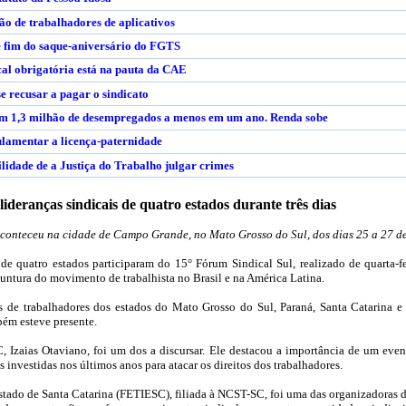
o de trabalhadores de aplicativos
e fim do saque-aniversário do FGTS
cal obrigatória está na pauta da CAE
e recusar a pagar o sindicato
em 1,3 milhão de desempregados a menos em um ano. Renda sobe
lamentar a licença-paternidade
ilidade de a Justiça do Trabalho julgar crimes
ideranças sindicais de quatro estados durante três dias
conteceu na cidade de Campo Grande, no Mato Grosso do Sul, dos dias 25 a 27 d
s de quatro estados participaram do 15° Fórum Sindical Sul, realizado de quarta-fe
untura do movimento de trabalhista no Brasil e na América Latina.
s de trabalhadores dos estados do Mato Grosso do Sul, Paraná, Santa Catarina 
ém esteve presente.
, Izaias Otaviano, foi um dos a discursar. Ele destacou a importância de um ev
s investidas nos últimos anos para atacar os direitos dos trabalhadores.
stado de Santa Catarina (FETIESC), filiada à NCST-SC, foi uma das organizadoras do