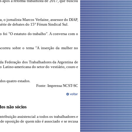
s após a reforma trabalhista de 2017, que buscou
a, o jornalista Marcos Verlaine, assessor do DIAP,
série de debates do 15° Fórum Sindical Sul.
 foi "O estatuto do trabalho". A conversa com o
discorreu sobre o tema "A inserção da mulher no
o da Federação dos Trabalhadores da Argentina de
ão Latino-americana do setor do vestiário, couro e
dos quatro estados.
Fonte: Imprensa NCST-SC
os não sócios
ribuição assistencial a todos os trabalhadores e
 de oposição de quem não é associado e se recusa