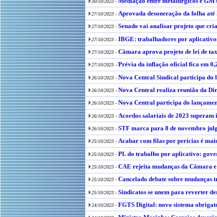
Mediação entre metalúrgicos e GM t
30/10/2023 -
Aprovada desoneração da folha até 
27/10/2023 -
Senado vai analisar projeto que cri
27/10/2023 -
IBGE: trabalhadores por aplicativo
27/10/2023 -
Câmara aprova projeto de lei de ta
27/10/2023 -
Prévia da inflação oficial fica em
27/10/2023 -
Nova Central Sindical participa d
26/10/2023 -
Nova Central realiza reunião da Di
26/10/2023 -
Nova Central participa do lançame
26/10/2023 -
Acordos salariais de 2023 superam 
26/10/2023 -
STF marca para 8 de novembro julg
26/10/2023 -
Acabar com filas por perícias é mai
25/10/2023 -
PL do trabalho por aplicativo: gov
25/10/2023 -
CAE rejeita mudanças da Câmara e 
25/10/2023 -
Cancelado debate sobre mudanças tr
25/10/2023 -
Sindicatos se unem para reverter d
25/10/2023 -
FGTS Digital: novo sistema obrigató
24/10/2023 -