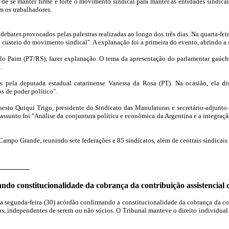
 de se manter firme e forte o movimento sindical para manter as entidades sindicai
m os trabalhadores.
ebates provocados pelas palestras realizadas ao longo dos três dias. Na quarta-feir
 custeio do movimento sindical". A explanação foi a primeira do evento, abrindo a 
ulo Paim (PT/RS), fazer explanação. O tema da apresentação do parlamentar gaúcho
.
tos pela deputada estadual catarinense Vanessa da Rosa (PT). Na ocasião, ela 
s de poder político".
Ernesto Quiqui Trigo, presidente do Sindicato das Manufaturas e secretário-adjunt
 assunto foi "Análise da conjuntura política e econômica da Argentina e a integraç
Campo Grande, reunindo sete federações e 85 sindicatos, além de centrais sindicais 
do constitucionalidade da cobrança da contribuição assistencial d
 segunda-feira (30) acórdão confirmando a constitucionalidade da cobrança da cont
os, independentes de serem ou não sócios. O Tribunal manteve o direito individual