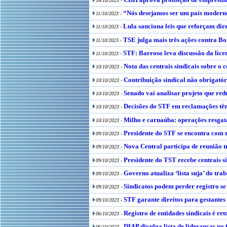
16/10/2023 -
“Nós desejamos ser um país moderno,
11/10/2023 -
Lula sanciona leis que reforçam dir
11/10/2023 -
TSE julga mais três ações contra B
11/10/2023 -
STF: Barroso leva discussão da lice
11/10/2023 -
Nota das centrais sindicais sobre o c
10/10/2023 -
Contribuição sindical não obrigató
10/10/2023 -
Senado vai analisar projeto que redu
10/10/2023 -
Decisões do STF em reclamações têm
10/10/2023 -
Milho e carnaúba: operações resgat
10/10/2023 -
Presidente do STF se encontra com r
09/10/2023 -
Nova Central participa de reunião 
09/10/2023 -
Presidente do TST recebe centrais si
09/10/2023 -
Governo atualiza ‘lista suja’ do tr
09/10/2023 -
Sindicatos podem perder registro s
09/10/2023 -
STF garante direitos para gestante
09/10/2023 -
Registro de entidades sindicais é 
06/10/2023 -
DIAP divulga lista de lideranças no
06/10/2023 -