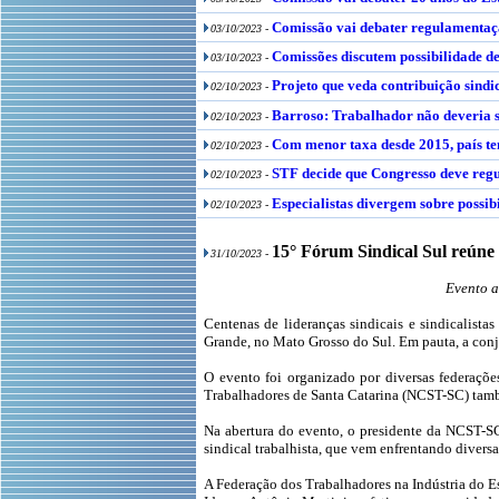
Comissão vai debater regulamentaçã
03/10/2023 -
Comissões discutem possibilidade d
03/10/2023 -
Projeto que veda contribuição sindi
02/10/2023 -
Barroso: Trabalhador não deveria s
02/10/2023 -
Com menor taxa desde 2015, país t
02/10/2023 -
STF decide que Congresso deve regu
02/10/2023 -
Especialistas divergem sobre possib
02/10/2023 -
15° Fórum Sindical Sul reúne l
31/10/2023 -
Evento a
Centenas de lideranças sindicais e sindicalista
Grande, no Mato Grosso do Sul. Em pauta, a conj
O evento foi organizado por diversas federaçõe
Trabalhadores de Santa Catarina (NCST-SC) tamb
Na abertura do evento, o presidente da NCST-SC
sindical trabalhista, que vem enfrentando diversa
A Federação dos Trabalhadores na Indústria do E