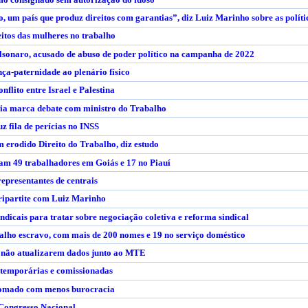
 um país que produz direitos com garantias”, diz Luiz Marinho sobre as polític
eitos das mulheres no trabalho
olsonaro, acusado de abuso de poder político na campanha de 2022
nça-paternidade ao plenário físico
onflito entre Israel e Palestina
ria marca debate com ministro do Trabalho
z fila de perícias no INSS
 erodido Direito do Trabalho, diz estudo
am 49 trabalhadores em Goiás e 17 no Piauí
epresentantes de centrais
tripartite com Luiz Marinho
ndicais para tratar sobre negociação coletiva e reforma sindical
abalho escravo, com mais de 200 nomes e 19 no serviço doméstico
e não atualizarem dados junto ao MTE
s temporárias e comissionadas
retomado com menos burocracia
 Congresso Nacional