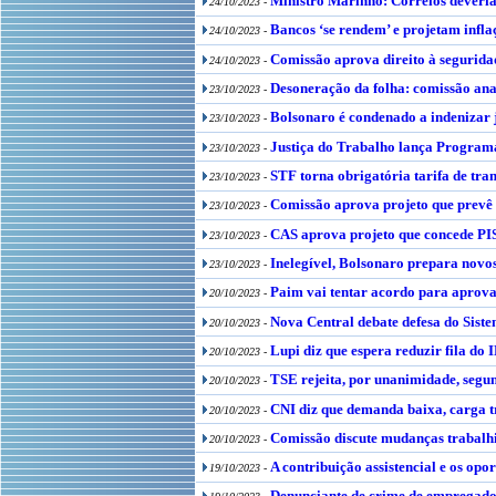
Ministro Marinho: Correios deveria
24/10/2023 -
Bancos ‘se rendem’ e projetam infla
24/10/2023 -
Comissão aprova direito à segurida
24/10/2023 -
Desoneração da folha: comissão ana
23/10/2023 -
Bolsonaro é condenado a indenizar 
23/10/2023 -
Justiça do Trabalho lança Programa
23/10/2023 -
STF torna obrigatória tarifa de tran
23/10/2023 -
Comissão aprova projeto que prevê 
23/10/2023 -
CAS aprova projeto que concede PI
23/10/2023 -
Inelegível, Bolsonaro prepara novos
23/10/2023 -
Paim vai tentar acordo para aprovar
20/10/2023 -
Nova Central debate defesa do Sist
20/10/2023 -
Lupi diz que espera reduzir fila do I
20/10/2023 -
TSE rejeita, por unanimidade, segu
20/10/2023 -
CNI diz que demanda baixa, carga t
20/10/2023 -
Comissão discute mudanças trabalhi
20/10/2023 -
A contribuição assistencial e os opo
19/10/2023 -
Denunciante de crime de empregador