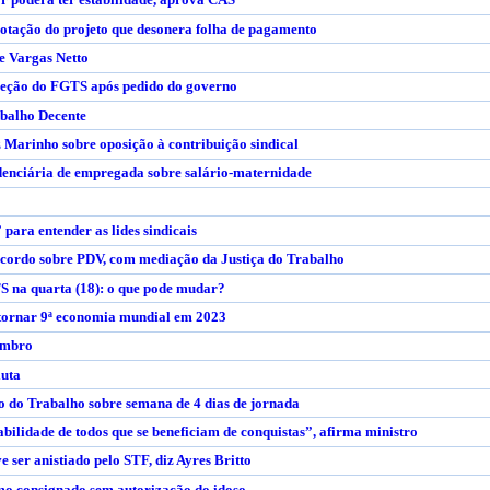
otação do projeto que desonera folha de pagamento
e Vargas Netto
reção do FGTS após pedido do governo
balho Decente
z Marinho sobre oposição à contribuição sindical
idenciária de empregada sobre salário-maternidade
 para entender as lides sindicais
acordo sobre PDV, com mediação da Justiça do Trabalho
S na quarta (18): o que pode mudar?
 tornar 9ª economia mundial em 2023
embro
luta
o do Trabalho sobre semana de 4 dias de jornada
abilidade de todos que se beneficiam de conquistas”, afirma ministro
 ser anistiado pelo STF, diz Ayres Britto
o consignado sem autorização do idoso