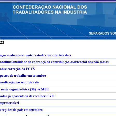
023
ças sindicais de quatro estados durante três dias
stitucionalidade da cobrança da contribuição assistencial dos não sócios
sobre correção do FGTS
 postos de trabalho em setembro
rmalização no setor de café
 nesta segunda-feira (30) no MTE
hador já aposentado de recolher FGTS
mprescritível
as regiões do país em setembro