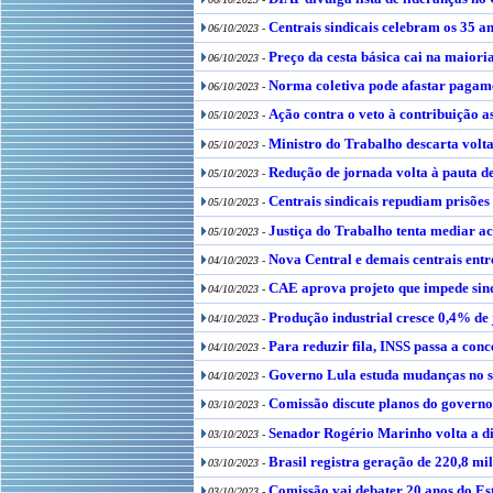
Centrais sindicais celebram os 35 a
06/10/2023 -
Preço da cesta básica cai na maiori
06/10/2023 -
Norma coletiva pode afastar pagam
06/10/2023 -
Ação contra o veto à contribuição a
05/10/2023 -
Ministro do Trabalho descarta volta
05/10/2023 -
Redução de jornada volta à pauta d
05/10/2023 -
Centrais sindicais repudiam prisõe
05/10/2023 -
Justiça do Trabalho tenta mediar a
05/10/2023 -
Nova Central e demais centrais ent
04/10/2023 -
CAE aprova projeto que impede sind
04/10/2023 -
Produção industrial cresce 0,4% de 
04/10/2023 -
Para reduzir fila, INSS passa a con
04/10/2023 -
Governo Lula estuda mudanças no s
04/10/2023 -
Comissão discute planos do governo 
03/10/2023 -
Senador Rogério Marinho volta a d
03/10/2023 -
Brasil registra geração de 220,8 m
03/10/2023 -
Comissão vai debater 20 anos do Es
03/10/2023 -